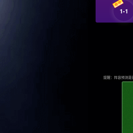
1-1
提醒：阵容预测是