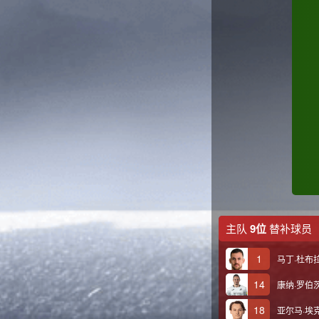
主队
9位
替补球员
1
马丁·杜布
14
康纳·罗伯
18
亚尔马·埃