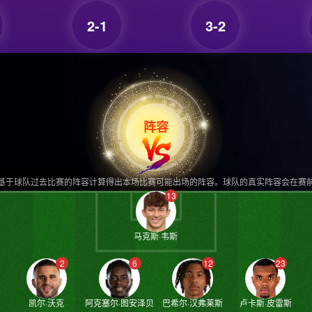
2-1
3-2
阵容
基于球队过去比赛的阵容计算得出本场比赛可能出场的阵容。球队的真实阵容会在赛
马克斯·韦斯
凯尔·沃克
阿克塞尔·图安泽贝
巴希尔·汉弗莱斯
卢卡斯·皮雷斯